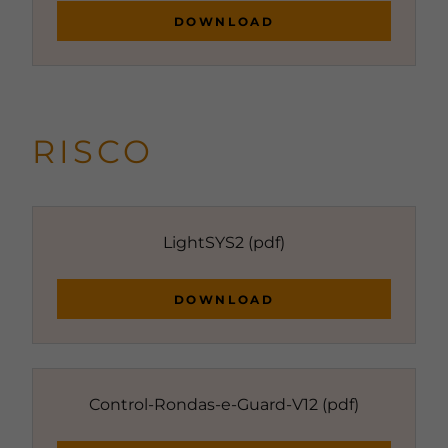
DOWNLOAD
RISCO
LightSYS2
(pdf)
DOWNLOAD
Control-Rondas-e-Guard-V12
(pdf)